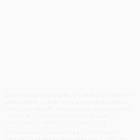
Els que sigueu seguidors del Perfil de la Ciutat, segur que
estareu pensat: “Ostres!!! Una altra vegada el pesat que
escriu coses sobre
R
!”. Doncs teniu raó, un cop més torno
a utilitzar
R
. Per tant si no us interessa
R
aquest és el
moment ideal per deixar de llegir aquest article.
Pels valents que continueu llegint, us informo que he
utilitzat
R
per fer
web scraping
(suposo que amb el títol