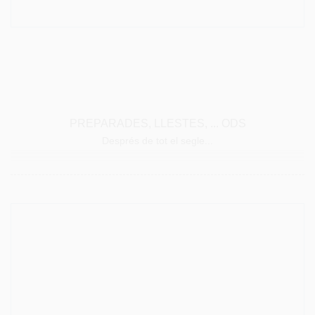
26 novembre 2018
Preparades, llestes... ODS
PREPARADES, LLESTES, ... ODS
Després de tot el segle...