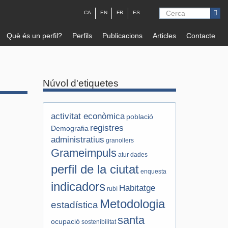
CA
EN
FR
ES
Cerca
Què és un perfil?
Perfils
Publicacions
Articles
Contacte
Núvol d'etiquetes
activitat econòmica
població
registres
Demografia
administratius
granollers
Grameimpuls
atur
dades
perfil de la ciutat
enquesta
indicadors
Habitatge
rubí
Metodologia
estadística
santa
ocupació
sostenibilitat