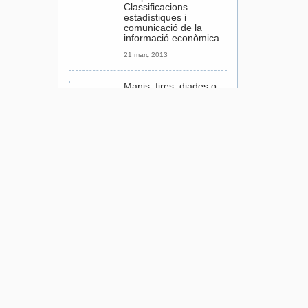
Classificacions
estadístiques i
comunicació de la
informació econòmica
21 març 2013
Manis, fires, diades o,
simplement, passeigs:
el càlcul de persones
en l’ús de l’espai públic
10 octubre 2013
Mercat de treball: roda
el món i torna al Born
30 abril 2015
Piulat a Twitter
Piulades de PerfilCiutat