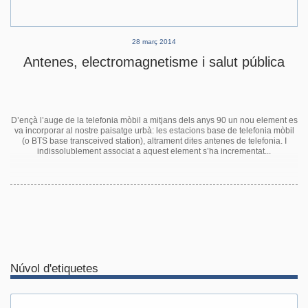
28 març 2014
Antenes, electromagnetisme i salut pública
D’ençà l’auge de la telefonia mòbil a mitjans dels anys 90 un nou element es
va incorporar al nostre paisatge urbà: les estacions base de telefonia mòbil
(o BTS base transceived station), altrament dites antenes de telefonia. I
indissolublement associat a aquest element s’ha incrementat...
Núvol d'etiquetes